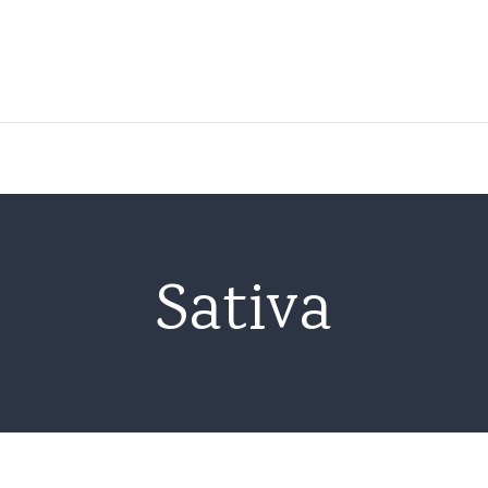
About Us
Location
Facility
Sativa
EUGMP Environment
Methods & Processes
Genetics